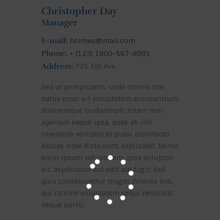
Christopher Day
Manager
E-mail:
holmes@mail.com
Phone:
+ (123) 1800-567-8991
Address:
725 5th Ave
Sed ut perspiciatis, unde omnis iste
natus error sit voluptatem accusantium
doloremque laudantium, totam rem
aperiam eaque ipsa, quae ab illo
inventore veritatis et quasi architecto
beatae vitae dicta sunt, explicabo. Nemo
enim ipsam voluptatem, quia voluptas
sit, aspernatur aut odit aut fugit, sed
quia consequuntur magni dolores eos,
qui ratione voluptatem sequi nesciunt,
neque porro.